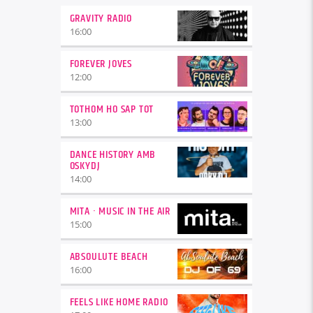
GRAVITY RADIO
16:00
FOREVER JOVES
12:00
TOTHOM HO SAP TOT
13:00
DANCE HISTORY AMB
OSKYDJ
14:00
MITA · MUSIC IN THE AIR
15:00
ABSOULUTE BEACH
16:00
FEELS LIKE HOME RADIO