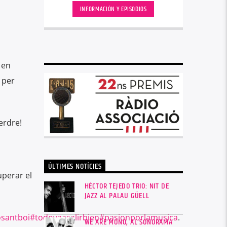
INFORMACIÓN Y EPISODIOS
 en
 per
erdre!
ÚLTIMES NOTÍCIES
uperar el
HÉCTOR TEJEDO TRIO: NIT DE
JAZZ AL PALAU GÜELL
osantboi
#todovaasalirbien
#pasionporlamusica
.
WE ARE MONO, AL SONORAMA