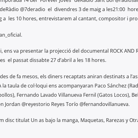
emporada 14 del “Forever Joves” deRàdio Sant Boi @radiosa
7deRàdio @7deradio el divendres 3 de maig a les21:00 hores
ig a les 10 hores, entrevistarem al cantant, compositor i p
n_oficial.
oi, ens va presentar la projecció del documental ROCK AND R
el passat dissabte 27 d’abril a les 18 hores.
es de fa mesos, els diners recaptats aniran destinats a l’as
 A la taula de col·loqui ens acompanyaran Paco Sánchez (Rad
pollos), Fernando Lavado Villanueva Fernil (Gatos Locos), Be
uren Jordan @reyestorio Reyes Torío @fernandovillanueva.
m disc titulat Un as bajo la manga, Maquetas, Rarezas y Otr