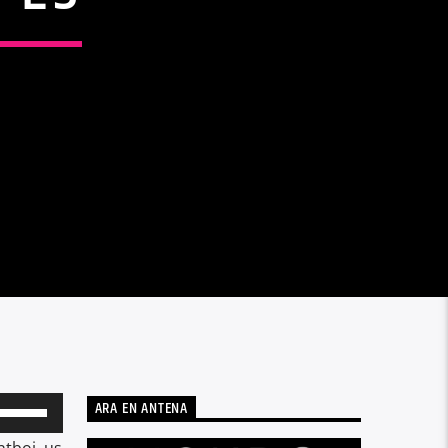
ARA EN ANTENA
Utiliza
las