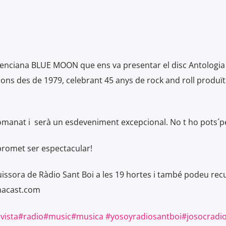
enciana BLUE MOON que ens va presentar el disc Antologia
ons des de 1979, celebrant 45 anys de rock and roll produït
manat i serà un esdeveniment excepcional. No t ho pots´p
promet ser espectacular!
muissora de Ràdio Sant Boi a les 19 hortes i també podeu rec
nacast.com
vista
#radio
#music
#musica
#yosoyradiosantboi
#josocradi