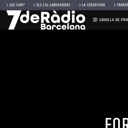
QUI SOM?
ELS COL·LABORADORS
LA COBERTURA
TRANS
GRAELLA DE PR
FOR