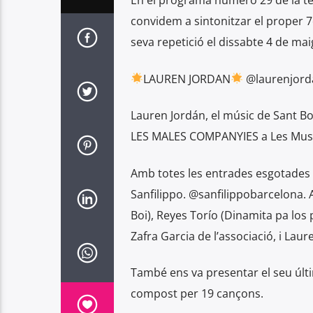
En el programa número 29 de la t
audio
convidem a sintonitzar el proper 
seva repetició el dissabte 4 de ma
LAUREN JORDAN
@laurenjorda
Lauren Jordán, el músic de Sant B
LES MALES COMPANYIES a Les Muses 
Amb totes les entrades esgotades d
Sanfilippo. @sanfilippobarcelona.
Boi), Reyes Torío (Dinamita pa los 
Zafra Garcia de l’associació, i La
També ens va presentar el seu últi
compost per 19 cançons.