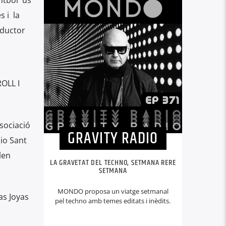
ntboi us
teclas
 i la
de
roductor
flecha
arriba/abajo
para
OLL I
aumentar
o
disminuir
sociació
GRAVITY RADIO
el
io Sant
volumen.
len
LA GRAVETAT DEL TECHNO, SETMANA RERE
SETMANA
MONDO proposa un viatge setmanal
as Joyas
pel techno amb temes editats i inèdits.