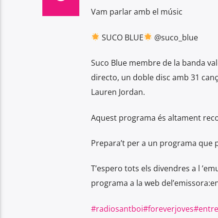
Vam parlar amb el músic
SUCO BLUE
@suco_blue
Suco Blue membre de la banda val
directo, un doble disc amb 31 canç
Lauren Jordan.
Aquest programa és altament reco
Prepara’t per a un programa que 
T’espero tots els divendres a l ’e
programa a la web del’emissora:e
#radiosantboi
#foreverjoves
#entre