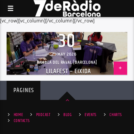
[vc_row][vc_column][/vc_column][/vc_row]
30
MAY 2026
RAMBLA DEL RAVAL [BARCELONA]
LILAFEST – EIXIDA
PÀGINES
HOME
PODCAST
BLOG
EVENTS
CHARTS
CONTACTS