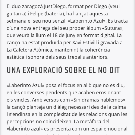
El duo zaragozà JustDiego, format per Diego (veu i
guitarra) i Felipe (bateria), ha llançat aquesta
setmana el seu nou senzill «Laberinto Azul». Es tracta
d’una nova entrega del seu proper àlbum «Sutura»,
que veurà la llum el 18 de juny en format digital. La
cançó ha estat produïda per Xavi Estivill i gravada a
La Cafetera Atòmica, mantenint la coherència
estètica i sonora dels seus treballs anteriors.
UNA EXPLORACIÓ SOBRE EL NO DIT
«Laberinto Azul» posa el focus en allò que no es diu,
en les converses pendents que acaben erosionant
els vincles. Amb versos com «Sin dramas hablemos»,
la cançó planteja un diàleg necessari des de la calma
i s’endinsa en la complexitat de les relacions quan les
percepcions no coincideixen. La metàfora del
«laberinto azul» es presenta com un espai emocional