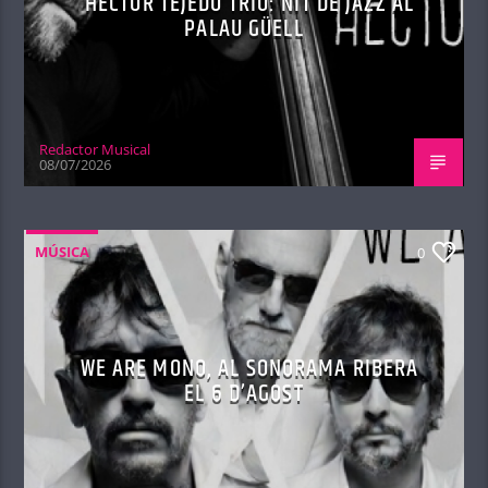
HÉCTOR TEJEDO TRIO: NIT DE JAZZ AL
PALAU GÜELL
Redactor Musical
08/07/2026
MÚSICA
0
WE ARE MONO, AL SONORAMA RIBERA
EL 6 D’AGOST