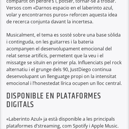
compartit on perdre’s i, potser, tornar-se a trobar.
Versos com «Darnos espacio en el laberinto azul,
volar y encontrarnos puros» reforcen aquesta idea
de recerca conjunta davant la incertesa.
Musicalment, el tema es sosté sobre una base sòlida
i continguda, on les guitarres i la bateria
acompanyen el desenvolupament emocional del
relat sense artificis, permetent que la veu i el
missatge se situïn en primer pla. Influenciats pel rock
alternatiu i el grunge dels 90, JustDiego continua
desenvolupant un llenguatge propi on la intensitat
emocional i l’honestedat lírica ocupen un lloc central.
DISPONIBLE EN PLATAFORMES
DIGITALS
«Laberinto Azul» ja està disponible a les principals
plataformes d’streaming, com Spotify i Apple Music.